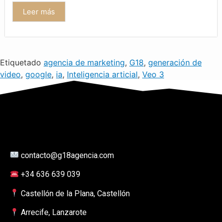
Leer más
Etiquetado
agencia de marketing
,
G18
,
generación de
video
,
google
,
ia
,
Inteligencia articial
,
Veo 3
contacto@g18agencia.com
+34 636 639 039
Castellón de la Plana, Castellón
Arrecife, Lanzarote