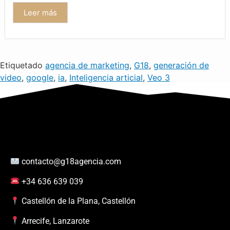
Leer más
Etiquetado
agencia de marketing
,
G18
,
generación de
video
,
google
,
ia
,
Inteligencia articial
,
Veo 3
contacto@g18agencia.com
+34 636 639 039
Castellón de la Plana, Castellón
Arrecife, Lanzarote