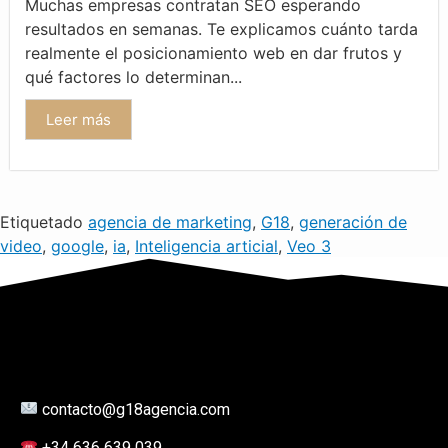
Muchas empresas contratan SEO esperando
resultados en semanas. Te explicamos cuánto tarda
realmente el posicionamiento web en dar frutos y
qué factores lo determinan...
Leer más
Etiquetado
agencia de marketing
,
G18
,
generación de
video
,
google
,
ia
,
Inteligencia articial
,
Veo 3
contacto@g18agencia.com
+34 636 639 039