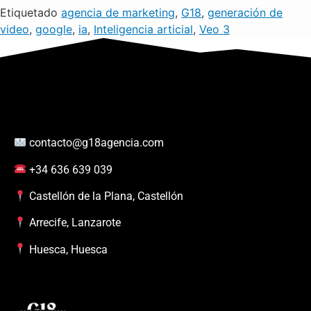
Etiquetado
agencia de marketing
,
G18
,
generación de
video
,
google
,
ia
,
Inteligencia articial
,
Veo 3
contacto@g18agencia.com
+34 636 639 039
Castellón de la Plana, Castellón
Arrecife, Lanzarote
Huesca, Huesca