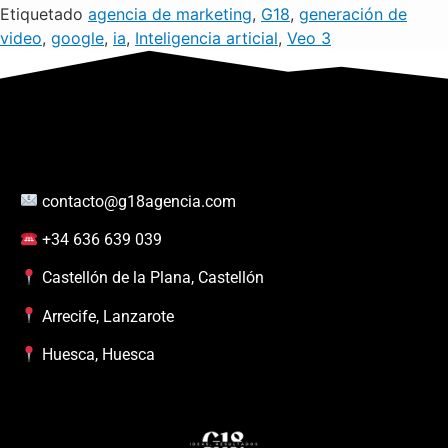
Etiquetado
agencia de marketing
,
G18
,
generación de
video
,
google
,
ia
,
Inteligencia articial
,
Veo 3
contacto@g18agencia.com
+34 636 639 039
Castellón de la Plana, Castellón
Arrecife, Lanzarote
Huesca, Huesca