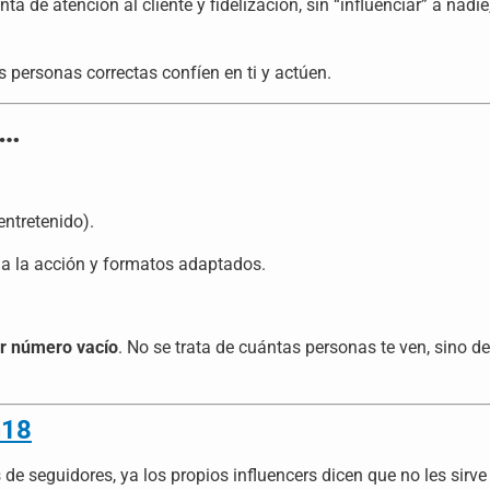
 de atención al cliente y fidelización, sin “influenciar” a nadi
 personas correctas confíen en ti y actúen.
e…
entretenido).
a la acción y formatos adaptados.
er número vacío
. No se trata de cuántas personas te ven, sino d
18
 de seguidores, ya los propios influencers dicen que no les sirv